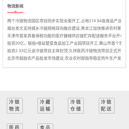
物流新闻
两个冷链物流园区项目同步实现全面开工,占地174.84亩食品产业
烟台发文支持城乡冷链网络双向融合建设,黑龙江加快推进农村客货
天津市首家具备保税功能的医疗器械供应链贮存配送服务平台开仓运
投资20亿，联投•增益楚菜食品加工产业园项目开工,黄山市首个现代
投资2.33亿元该冷链项目主体封顶,久祥医药冷链物流项目正式开仓
北京市鼓励农产品批发市场建设,农业农村部指导稳定肉牛生产发展,
新乡高新区冷链物流产业园项目主体结构顺利通过验收,又一冷链物流
国家发展改革委发布2024年国家骨干冷链物流基地建设名单
冷链
冷藏
冷链
冷链
物流
运输
仓储
配送
医药
食品