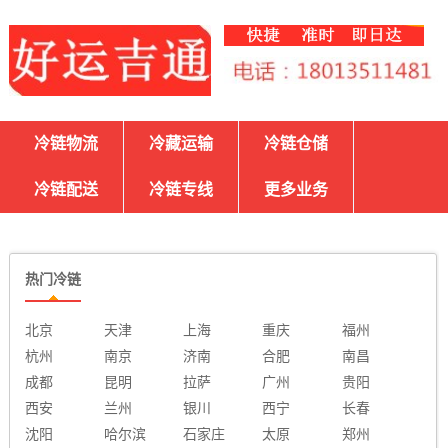
冷链物流
冷藏运输
冷链仓储
冷链配送
冷链专线
更多业务
热门冷链
北京
天津
上海
重庆
福州
杭州
南京
济南
合肥
南昌
成都
昆明
拉萨
广州
贵阳
西安
兰州
银川
西宁
长春
沈阳
哈尔滨
石家庄
太原
郑州