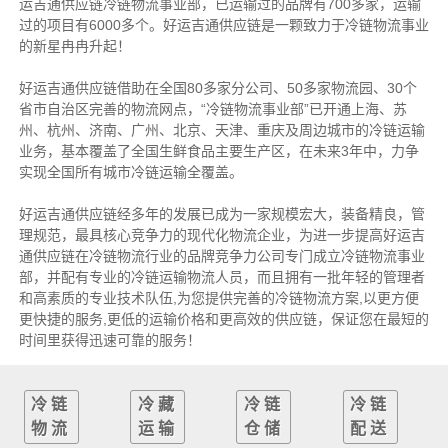
运吉通供应链冷链物流事业部，已运输过的品牌有700多家，运输
过的项目有6000多个。好运吉通供应链是一颗致力于冷链物流事业
的新星冉冉升起！
好运吉通供应链借助在全国80多家分公司、50多家物流园、30个
省市自治区完善的物流网点，“冷链物流事业部”已开通上海、苏
州、杭州、济南、广州、北京、天津、重庆及周边城市的冷链运输
业务，基本覆盖了全国生鲜食品主要生产区，在未来3年中，力争
实现全国所有城市冷链运输全覆盖。
好运吉通供应链经多年的发展已成为一家规模宏大，装备精良，管
理规范，最具核心竞争力的现代化物流企业，为进一步提高好运吉
通供应链在冷链物流行业的品牌竞争力公司专门成立冷链物流事业
部，并配有专业的冷链运输物流人员，而且拥有一批年轻的管理者
和高素质的专业技术队伍,为您提供完善的冷链物流方案,以更方便
更快捷的服务,更低的运输价格和更高效的供应链，保证您在最短的
时间里获得迅速可靠的服务！
冷链
冷藏
冷链
冷链
物流
运输
仓储
配送